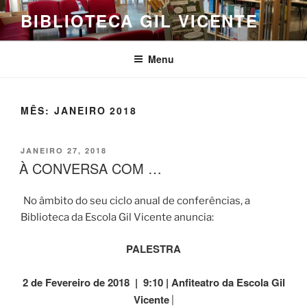
Saltar
BIBLIOTECA GIL VICENTE
para
o
conteúdo
Menu
MÊS:
JANEIRO 2018
PUBLICADO
JANEIRO 27, 2018
EM
À CONVERSA COM …
No âmbito do seu ciclo anual de conferências, a
Biblioteca da Escola Gil Vicente anuncia:
PALESTRA
2 de Fevereiro de 2018 | 9:10 |
Anfiteatro da Escola Gil
Vicente
|