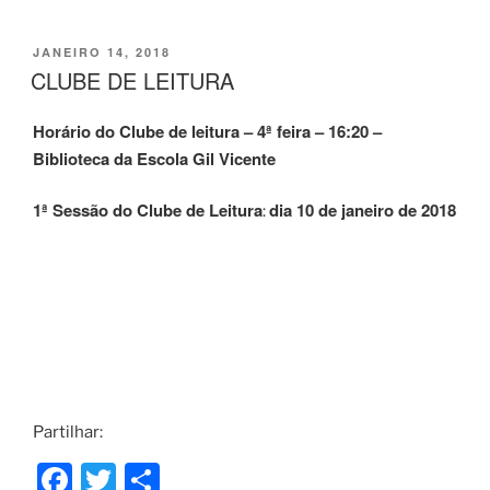
a
w
h
c
itt
ar
PUBLICADO
JANEIRO 14, 2018
e
er
e
EM
CLUBE DE LEITURA
b
Horário do Clube de leitura – 4ª feira – 16:20 –
o
Biblioteca da Escola Gil Vicente
o
k
1ª Sessão do Clube de Leitura
dia 10 de janeiro de 2018
:
Partilhar:
F
T
S