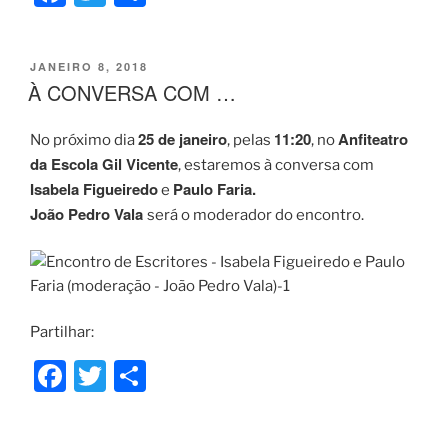
a
w
h
c
itt
ar
PUBLICADO
JANEIRO 8, 2018
e
er
e
EM
À CONVERSA COM …
b
25 de janeiro
11:20
Anfiteatro
No próximo dia
, pelas
, no
o
da Escola Gil Vicente
, estaremos à conversa com
o
Isabela Figuei
redo
Paulo Faria.
e
k
João Pedro Vala
será o moderador do encontro.
Partilhar:
F
T
S
a
w
h
c
itt
ar