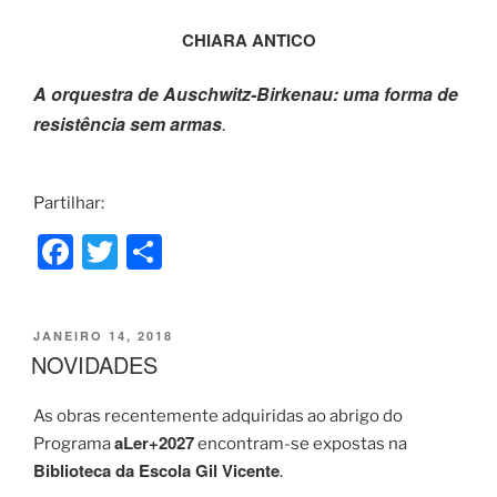
CHIARA ANTICO
A orquestra de Auschwitz-Birkenau: uma forma de
resistência sem armas
.
Partilhar:
F
T
S
a
w
h
c
itt
ar
PUBLICADO
JANEIRO 14, 2018
e
er
e
EM
NOVIDADES
b
As obras recentemente adquiridas ao abrigo do
o
aLer+2027
Programa
encontram-se expostas na
o
Biblioteca da Escola Gil Vicente
.