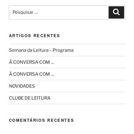
e
er
e
Pesquisar
Pesqui
b
por:
o
o
ARTIGOS RECENTES
k
Semana da Leitura – Programa
À CONVERSA COM …
À CONVERSA COM …
NOVIDADES
CLUBE DE LEITURA
COMENTÁRIOS RECENTES