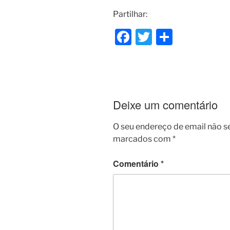
Partilhar:
F
T
S
a
w
h
c
itt
ar
e
er
e
b
Deixe um comentário
o
O seu endereço de email não s
o
marcados com
*
k
Comentário
*