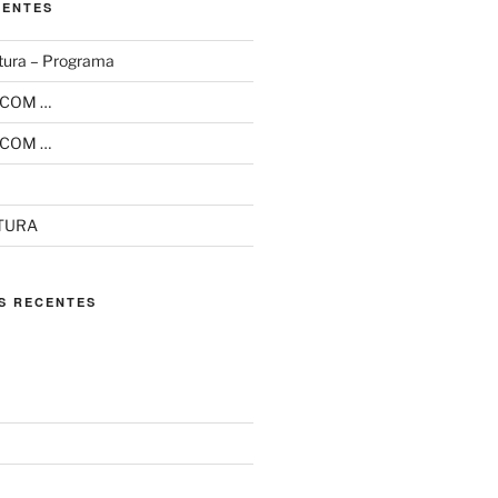
CENTES
tura – Programa
 COM …
 COM …
ITURA
S RECENTES