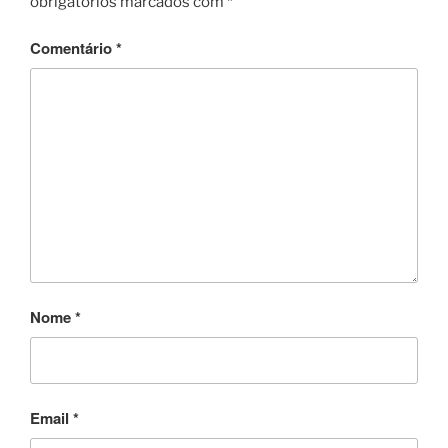
obrigatórios marcados com
*
o
o
Comentário
*
k
Nome
*
Email
*