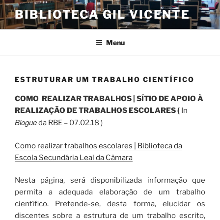
Saltar
BIBLIOTECA GIL VICENTE
para
o
conteúdo
Menu
ESTRUTURAR UM TRABALHO CIENTÍFICO
COMO REALIZAR TRABALHOS | SÍTIO DE APOIO À
REALIZAÇÃO DE TRABALHOS ESCOLARES (
In
Blogue
da RBE – 07.02.18 )
Como realizar trabalhos escolares | Biblioteca da
Escola Secundária Leal da Câmara
Nesta página, será disponibilizada informação que
permita a adequada elaboração de um trabalho
científico. Pretende-se, desta forma, elucidar os
discentes sobre a estrutura de um trabalho escrito,