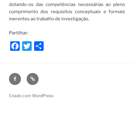
dotando-os das competências necessárias ao pleno
cumprimento dos requisitos conceptuais e formais
inerentes ao trabalho de investigação.
Partilhar:
F
T
S
a
w
h
c
itt
ar
e
er
e
Facebook
Puzzle
b
de
o
Ideias
Criado com WordPress
o
k