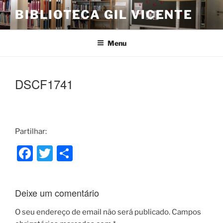
Saltar
BIBLIOTECA GIL VICENTE
para
o
conteúdo
Menu
DSCF1741
Partilhar:
F
T
S
a
w
h
c
itt
ar
Deixe um comentário
e
er
e
b
O seu endereço de email não será publicado.
Campos