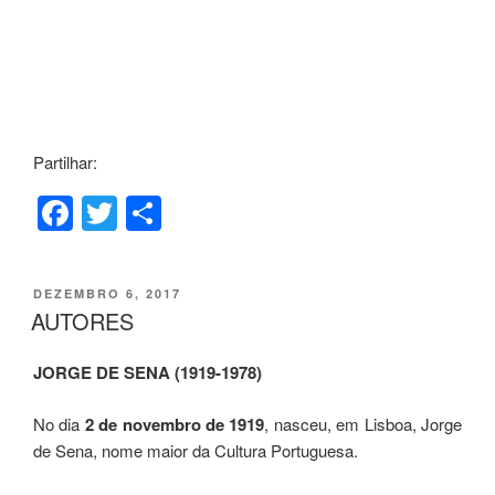
Partilhar:
F
T
S
a
wi
h
c
tt
ar
PUBLICADO
DEZEMBRO 6, 2017
e
er
e
EM
AUTORES
b
JORGE DE SENA (1919-1978)
o
o
No dia
2 de novembro de 1919
, nasceu, em Lisboa, Jorge
k
de Sena, nome maior da Cultura Portuguesa.