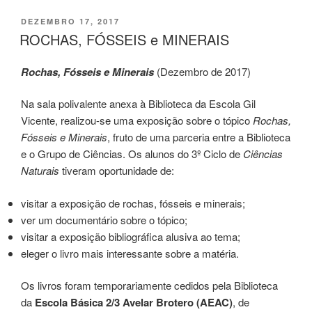
c
tt
ar
PUBLICADO
DEZEMBRO 17, 2017
e
er
e
EM
ROCHAS, FÓSSEIS e MINERAIS
b
Rochas, Fósseis e Minerais
(Dezembro de 2017)
o
o
Na sala polivalente anexa à Biblioteca da Escola Gil
k
Vicente, realizou-se uma exposição sobre o tópico
Rochas,
Fósseis e Minerais
, fruto de uma parceria entre a Biblioteca
e o Grupo de Ciências. Os alunos do 3º Ciclo de
Ciências
Naturais
tiveram oportunidade de:
visitar a exposição de rochas, fósseis e minerais;
ver um documentário sobre o tópico;
visitar a exposição bibliográfica alusiva ao tema;
eleger o livro mais interessante sobre a matéria.
Os livros foram temporariamente cedidos pela Biblioteca
da
Escola Básica 2/3 Avelar Brotero (AEAC)
, de