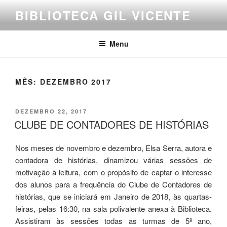
Saltar
BIBLIOTECA GIL VICENTE
para
o
conteúdo
Menu
MÊS:
DEZEMBRO 2017
PUBLICADO
DEZEMBRO 22, 2017
EM
CLUBE DE CONTADORES DE HISTÓRIAS
Nos meses de novembro e dezembro, Elsa Serra, autora e
contadora de histórias, dinamizou várias sessões de
motivação à leitura, com o propósito de captar o interesse
dos alunos para a frequência do Clube de Contadores de
histórias, que se iniciará em Janeiro de 2018, às quartas-
feiras, pelas 16:30, na sala polivalente anexa à Biblioteca.
Assistiram às sessões todas as turmas de 5º ano,