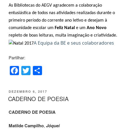
b
o
As Bibliotecas do AEGV agradecem a colaboração
entusiástica de todos nas atividades realizadas durante o
o
primeiro período do corrente ano letivo e desejam à
k
comunidade escolar um
Feliz Natal
e um
Ano Novo
repleto de boas leituras, muita imaginação e criatividade.
A Equipa da BE e seus colaboradores
Partilhar:
F
T
S
a
wi
h
c
tt
ar
PUBLICADO
DEZEMBRO 6, 2017
e
er
e
EM
CADERNO DE POESIA
b
CADERNO DE POESIA
o
o
Matilde Campilho
,
Jóquei