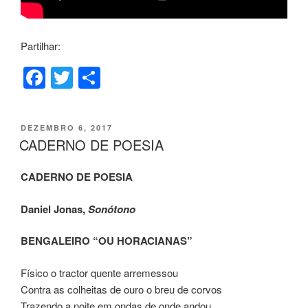
Partilhar:
F
T
S
a
wi
h
c
tt
ar
PUBLICADO
DEZEMBRO 6, 2017
e
er
e
EM
CADERNO DE POESIA
b
CADERNO DE POESIA
o
o
Daniel Jonas,
Sonótono
k
BENGALEIRO “OU HORACIANAS”
Físico o tractor quente arremessou
Contra as colheitas de ouro o breu de corvos
Trazendo a noite em ondas de onde andou