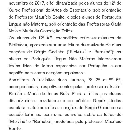
o
novembro de 2017, e foi dinamizada pelos alunos do 12º do
k
Curso Profissional de Artes do Espetáculo, sob orientação
do Professor Maurício Bonito, e pelos alunos de Português
Língua não Materna, sob orientação das Professoras Carla
Neto e Maria da Conceição Telles.
Os alunos do 12º AE, escondidos entre as estantes da
Biblioteca, apresentaram uma leitura dram
atizada de duas
canções de Sérgio Godinho (“Etelvina” e “Barnabé”); os
alunos de Português Língua Não Materna intercalaram
textos lidos de forma expressiva em Português e em
nepalês bem como canções nepalesas.
Assistiram à iniciativa duas turmas, 6º 2ª e 8º 5ª,
acompanhadas, respetivamente, pelas professoras Isabel
Roldão e Maria de Jesus Brás. Finda a leitura, os alunos
dinamizadores revelaram-se ao público. Depois, todos
escutaram atentamente as canções de Sérgio Godinho e a
sessão terminou com uma conversa sobre as letras de
“Etelvina” e “Barnabé”, moderada pelo professor Maurício
Bonito.