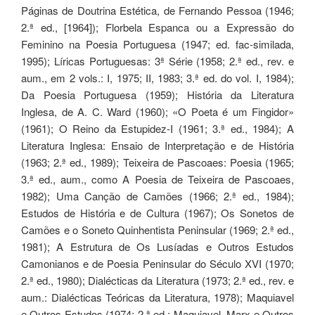
Páginas de Doutrina Estética, de Fernando Pessoa (1946;
2.ª ed., [1964]); Florbela Espanca ou a Expressão do
Feminino na Poesia Portuguesa (1947; ed. fac-similada,
1995); Líricas Portuguesas: 3ª Série (1958; 2.ª ed., rev. e
aum., em 2 vols.: I, 1975; II, 1983; 3.ª ed. do vol. I, 1984);
Da Poesia Portuguesa (1959); História da Literatura
Inglesa, de A. C. Ward (1960); «O Poeta é um Fingidor»
(1961); O Reino da Estupidez-I (1961; 3.ª ed., 1984); A
Literatura Inglesa: Ensaio de Interpretação e de História
(1963; 2.ª ed., 1989); Teixeira de Pascoaes: Poesia (1965;
3.ª ed., aum., como A Poesia de Teixeira de Pascoaes,
1982); Uma Canção de Camões (1966; 2.ª ed., 1984);
Estudos de História e de Cultura (1967); Os Sonetos de
Camões e o Soneto Quinhentista Peninsular (1969; 2.ª ed.,
1981); A Estrutura de Os Lusíadas e Outros Estudos
Camonianos e de Poesia Peninsular do Século XVI (1970;
2.ª ed., 1980); Dialécticas da Literatura (1973; 2.ª ed., rev. e
aum.: Dialécticas Teóricas da Literatura, 1978); Maquiavel
e Outros Estudos (1974; 2.ª ed.: Maquiavel, Marx e Outros