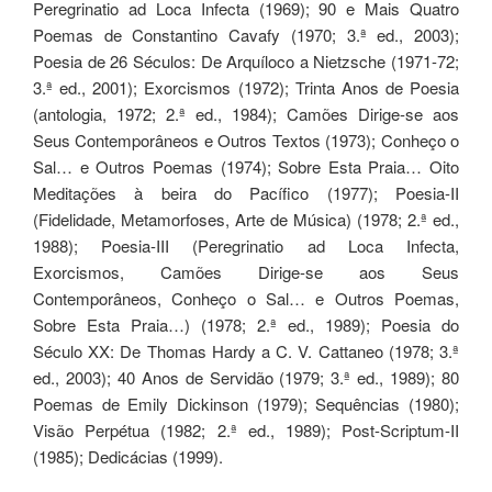
Peregrinatio ad Loca Infecta (1969); 90 e Mais Quatro
Poemas de Constantino Cavafy (1970; 3.ª ed., 2003);
Poesia de 26 Séculos: De Arquíloco a Nietzsche (1971-72;
3.ª ed., 2001); Exorcismos (1972); Trinta Anos de Poesia
(antologia, 1972; 2.ª ed., 1984); Camões Dirige-se aos
Seus Contemporâneos e Outros Textos (1973); Conheço o
Sal… e Outros Poemas (1974); Sobre Esta Praia… Oito
Meditações à beira do Pacífico (1977); Poesia-II
(Fidelidade, Metamorfoses, Arte de Música) (1978; 2.ª ed.,
1988); Poesia-III (Peregrinatio ad Loca Infecta,
Exorcismos, Camões Dirige-se aos Seus
Contemporâneos, Conheço o Sal… e Outros Poemas,
Sobre Esta Praia…) (1978; 2.ª ed., 1989); Poesia do
Século XX: De Thomas Hardy a C. V. Cattaneo (1978; 3.ª
ed., 2003); 40 Anos de Servidão (1979; 3.ª ed., 1989); 80
Poemas de Emily Dickinson (1979); Sequências (1980);
Visão Perpétua (1982; 2.ª ed., 1989); Post-Scriptum-II
(1985); Dedicácias (1999).