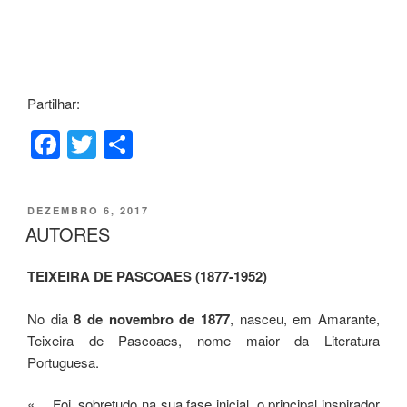
Partilhar:
F
T
S
a
wi
h
c
tt
ar
PUBLICADO
DEZEMBRO 6, 2017
e
er
e
EM
AUTORES
b
TEIXEIRA DE PASCOAES (1877-1952)
o
o
No dia
8 de novembro de 1877
, nasceu, em Amarante,
k
Teixeira de Pascoaes, nome maior da Literatura
Portuguesa.
«… Foi, sobretudo na sua fase inicial, o principal inspirador