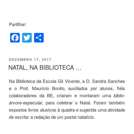
Partilhar:
F
T
S
a
wi
h
c
tt
ar
PUBLICADO
DEZEMBRO 17, 2017
e
er
e
EM
NATAL, NA BIBLIOTECA …
b
Na Biblioteca da Escola Gil Vicente, a D. Sandra Sanches
o
e o Prof. Maurício Bonito, auxiliados por alunos, fiéis
o
colaboradores da BE, criaram e montaram uma
biblio-
k
árvore-especular
, para celebrar o Natal. Foram também
expostos livros alusivos à quadra e sugerida uma atividade
de escrita: a redação de um postal natalício.