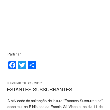
Partilhar:
F
T
S
a
wi
h
c
tt
ar
PUBLICADO
DEZEMBRO 21, 2017
e
er
e
EM
ESTANTES SUSSURRANTES
b
A atividade de animação de leitura “Estantes Sussurrantes”
o
decorreu, na Biblioteca da Escola Gil Vicente, no dia 11 de