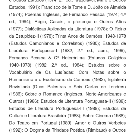
Estudos, 1991); Francisco de la Torre e D. João de Almeida
(1974); Poemas Ingleses, de Fernando Pessoa (1974; 4.ª
ed., 1994); Régio, Casais, a presença e Outros Afins
(1977); Dialécticas Aplicadas da Literatura (1978); O Reino
da Estupidez-II (1978); Trinta Anos de Camões, 1948-1978
(Estudos Camonianos e Correlatos) (1980); Estudos de
Literatura Portuguesa-I (1982; 2.ª ed., aum., 1999);
Fernando Pessoa & Cª Heterónima (Estudos Coligidos
1940-1978) (1982; 2.ª ed., 1984); Estudos sobre o
Vocabulário de Os Lusíadas: Com Notas sobre o
Humanismo e o Exoterismo de Camões (1982); Inglaterra
Revisitada (Duas Palestras e Seis Cartas de Londres)
(1986); Sobre o Romance (Ingleses, Norte-Americanos e
Outros) (1986); Estudos de Literatura Portuguesa-II (1988);
Estudos de Literatura Portuguesa-III (1988); Estudos de
Cultura e Literatura Brasileira (1988); Sobre Cinema (1988);
Do Teatro em Portugal (1989); Amor e Outros Verbetes
(1992); O Dogma da Trindade Poética (Rimbaud) e Outros