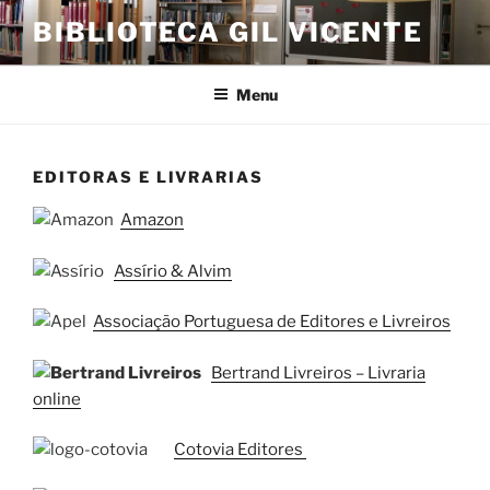
Saltar
BIBLIOTECA GIL VICENTE
para
o
conteúdo
Menu
EDITORAS E LIVRARIAS
Amazon
Assírio & Alvim
Associação Portuguesa de Editores e Livreiros
Bertrand Livreiros – Livraria
online
Cotovia Editores