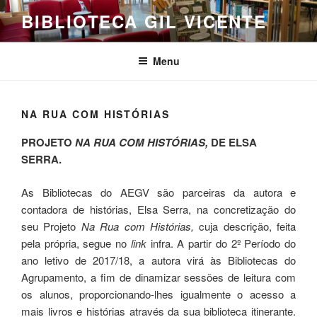
Saltar
BIBLIOTECA GIL VICENTE
para
o
conteúdo
Menu
NA RUA COM HISTÓRIAS
PROJETO
NA RUA COM HISTÓRIAS,
DE ELSA
SERRA.
As Bibliotecas do AEGV são parceiras da autora e
contadora de histórias, Elsa Serra, na concretização do
seu Projeto
Na Rua com Histórias,
cuja descrição, feita
pela própria, segue no
link
infra. A partir do 2º Período do
ano letivo de 2017/18, a autora virá às Bibliotecas do
Agrupamento, a fim de dinamizar sessões de leitura com
os alunos, proporcionando-lhes igualmente o acesso a
mais livros e histórias através da sua biblioteca itinerante.