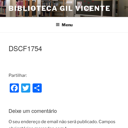
Saltar
BIBLIOTECA GIL VICENTE
para
o
conteúdo
Menu
DSCF1754
Partilhar:
F
T
S
a
w
h
c
itt
ar
Deixe um comentário
e
er
e
b
O seu endereço de email não será publicado.
Campos