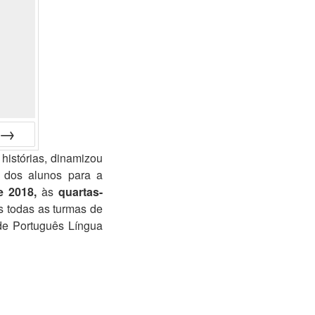
 histórias, dinamizou
guinte
e dos alunos para a
e 2018,
às
quartas-
s todas as turmas de
de Português Língua