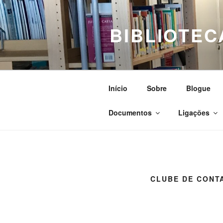
Saltar
para
BIBLIOTEC
o
conteúdo
Início
Sobre
Blogue
Documentos
Ligações
CLUBE DE CONT