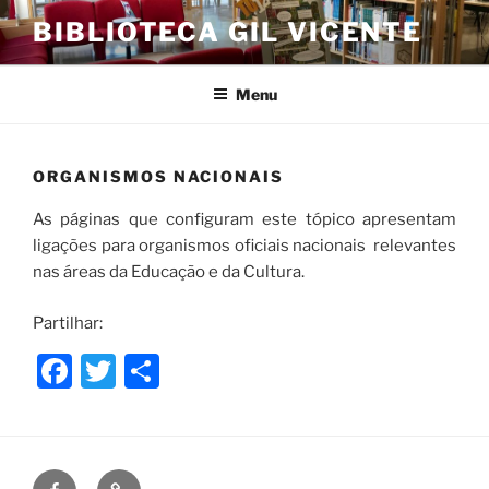
Saltar
BIBLIOTECA GIL VICENTE
para
o
conteúdo
Menu
ORGANISMOS NACIONAIS
As páginas que configuram este tópico apresentam
ligações para organismos oficiais nacionais relevantes
nas áreas da Educação e da Cultura.
Partilhar:
F
T
S
a
w
h
c
itt
ar
e
er
e
Facebook
Puzzle