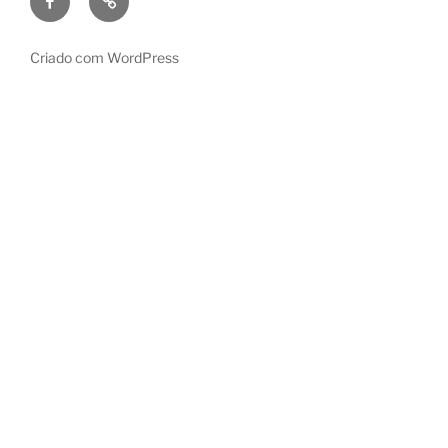
b
de
o
Ideias
Criado com WordPress
o
k