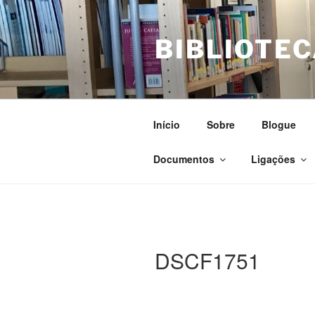
Saltar
para
BIBLIOTEC
o
conteúdo
Início
Sobre
Blogue
Documentos
Ligações
DSCF1751