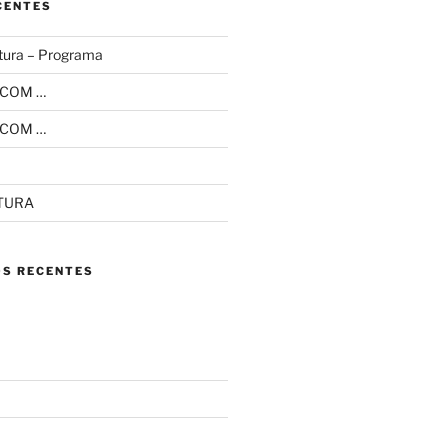
CENTES
tura – Programa
 COM …
 COM …
ITURA
S RECENTES