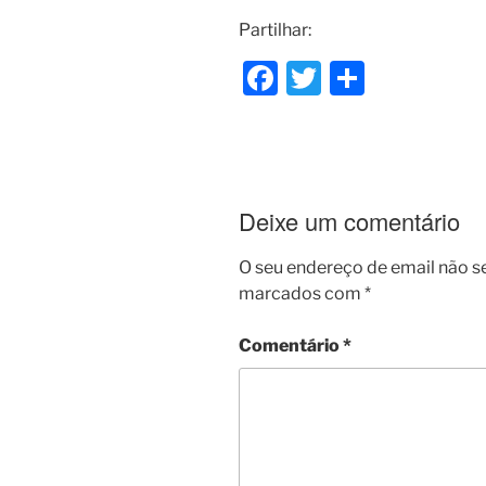
Partilhar:
F
T
S
a
w
h
c
itt
ar
e
er
e
b
Deixe um comentário
o
O seu endereço de email não s
o
marcados com
*
k
Comentário
*