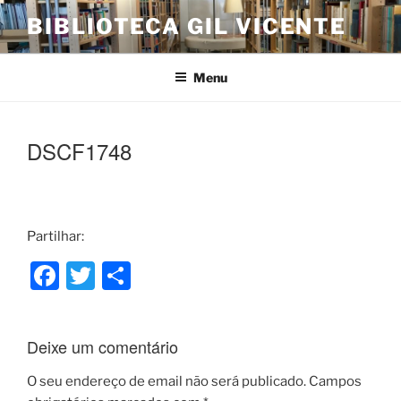
Saltar
BIBLIOTECA GIL VICENTE
para
o
conteúdo
Menu
DSCF1748
Partilhar:
F
T
S
a
w
h
c
itt
ar
Deixe um comentário
e
er
e
b
O seu endereço de email não será publicado.
Campos