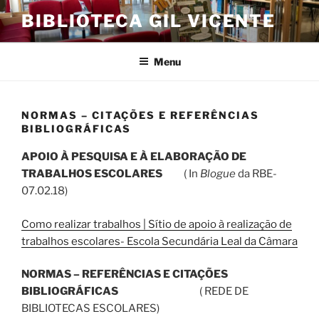
Saltar
BIBLIOTECA GIL VICENTE
para
o
conteúdo
Menu
NORMAS – CITAÇÕES E REFERÊNCIAS
BIBLIOGRÁFICAS
APOIO À PESQUISA E À ELABORAÇÃO DE
TRABALHOS ESCOLARES
( In
Blogue
da RBE-
07.02.18)
Como realizar trabalhos | Sítio de apoio à realização de
trabalhos escolares- Escola Secundária Leal da Câmara
NORMAS – REFERÊNCIAS E CITAÇÕES
BIBLIOGRÁFICAS
( REDE DE
BIBLIOTECAS ESCOLARES)