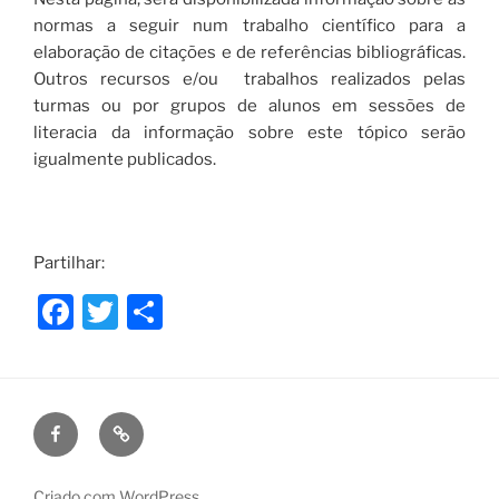
normas a seguir num trabalho científico para a
elaboração de citações e de referências bibliográficas.
Outros recursos e/ou trabalhos realizados pelas
turmas ou por grupos de alunos em sessões de
literacia da informação sobre este tópico serão
igualmente publicados.
Partilhar:
F
T
S
a
w
h
c
itt
ar
e
er
e
Facebook
Puzzle
b
de
o
Ideias
Criado com WordPress