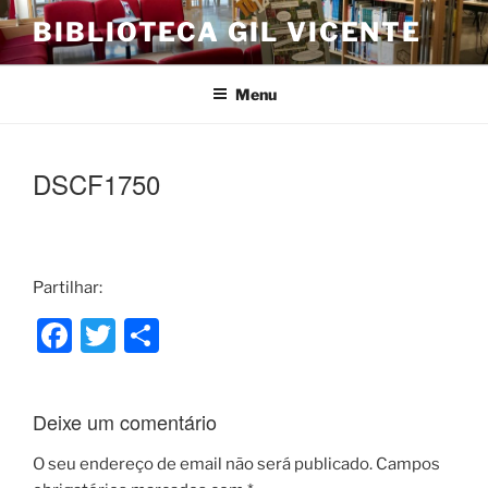
Saltar
BIBLIOTECA GIL VICENTE
para
o
conteúdo
Menu
DSCF1750
Partilhar:
F
T
S
a
w
h
c
itt
ar
Deixe um comentário
e
er
e
b
O seu endereço de email não será publicado.
Campos