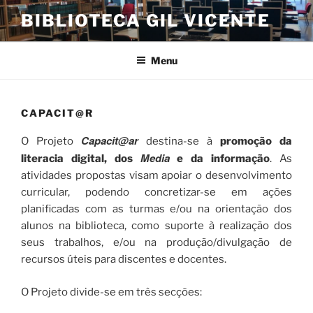
Saltar
BIBLIOTECA GIL VICENTE
para
o
conteúdo
Menu
CAPACIT@R
Capacit@ar
O Projeto
destina-se à
promoção da
Media
literacia digital, dos
e da informação
. As
atividades propostas visam apoiar o desenvolvimento
curricular, podendo concretizar-se em ações
planificadas com as turmas e/ou na orientação dos
alunos na biblioteca, como suporte à realização dos
seus trabalhos, e/ou na produção/divulgação de
recursos úteis para discentes e docentes.
O Projeto divide-se em três secções: