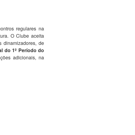
contros regulares na
tura. O Clube aceita
s dinamizadores, de
al do 1º Período do
ações adicionais, na