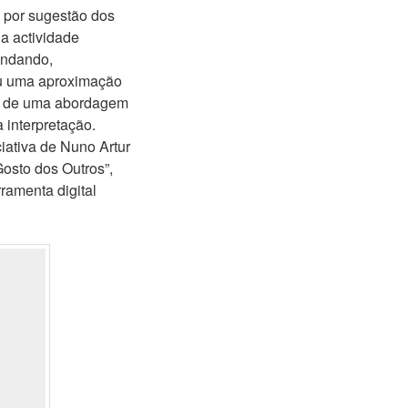
, por sugestão dos
da actividade
fundando,
nou uma aproximação
ões de uma abordagem
a interpretação.
ciativa de Nuno Artur
osto dos Outros”,
rramenta digital