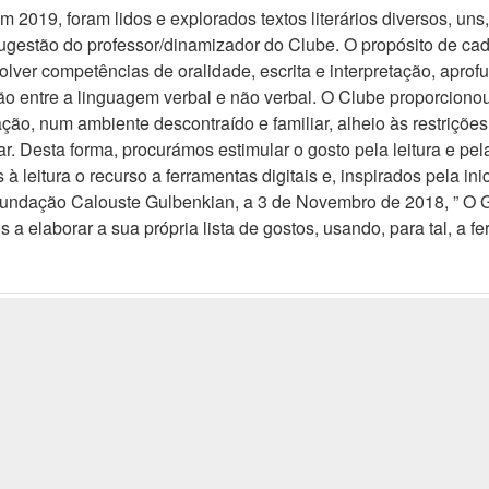
m 2019, foram lidos e explorados textos literários diversos, uns
sugestão do professor/dinamizador do Clube. O propósito de ca
lver competências de oralidade, escrita e interpretação, apro
ação entre a linguagem verbal e não verbal. O Clube proporcio
stração, num ambiente descontraído e familiar, alheio às restriç
ar. Desta forma, procurámos estimular o gosto pela leitura e pel
leitura o recurso a ferramentas digitais e, inspirados pela ini
 Fundação Calouste Gulbenkian, a 3 de Novembro de 2018, ” O G
a elaborar a sua própria lista de gostos, usando, para tal, a fe