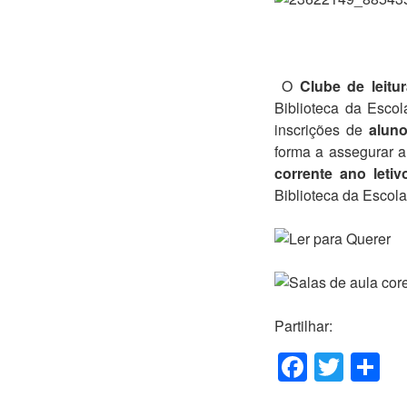
O
Clube de leitu
Biblioteca da Escol
inscrições de
alun
forma a assegurar a
corrente ano letiv
Biblioteca da Escol
Partilhar:
F
T
S
a
wi
h