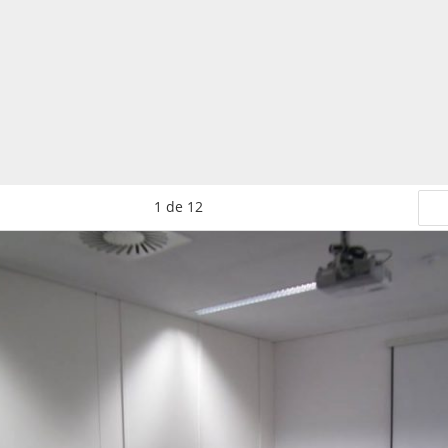
1
de
12
Se