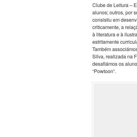
Clube de Leitura – E
alunos; outros, por 
consistiu em desenvo
criticamente, a rel
à literatura e à ilu
estritamente curricul
Também associámos à 
Silva, realizada na
desafiámos os alunos 
“Powtoon”.