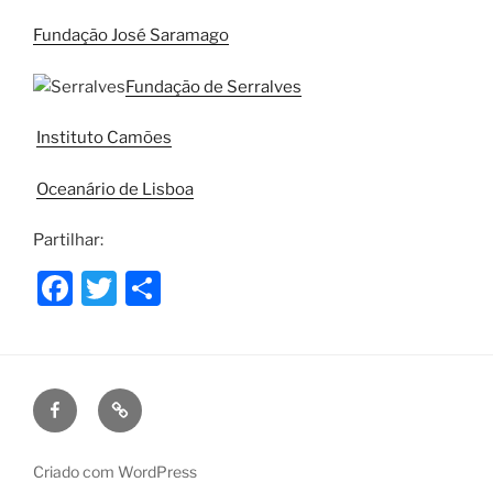
Fundação José Saramago
Fundação de Serralves
Instituto Camões
Oceanário de Lisboa
Partilhar:
F
T
S
a
w
h
c
itt
ar
e
er
e
Facebook
Puzzle
b
de
o
Ideias
Criado com WordPress