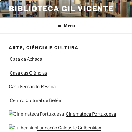
Saltar
BIBLIOTECA GIL VICENTE
para
o
conteúdo
Menu
ARTE, CIÊNCIA E CULTURA
Casa da Achada
Casa das Ciências
Casa Fernando Pessoa
Centro Cultural de Belém
Cinemateca Portuguesa
Fundação Calouste Gulbenkian