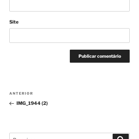
Site
Navegação
Conteúdo
ANTERIOR
de
anterior
IMG_1944 (2)
artigos
Pesquisar
Pesqui