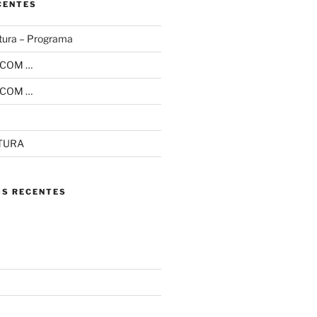
CENTES
tura – Programa
 COM …
 COM …
ITURA
S RECENTES