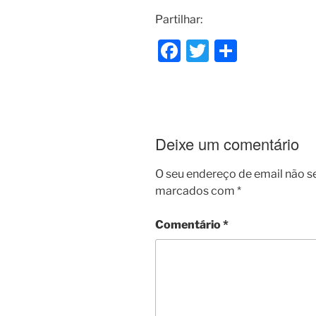
Partilhar:
F
T
S
a
w
h
c
itt
ar
e
er
e
b
Deixe um comentário
o
O seu endereço de email não s
o
marcados com
*
k
Comentário
*