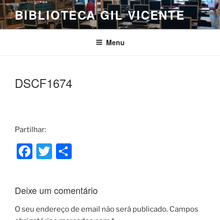
Saltar
BIBLIOTECA GIL VICENTE
para
o
conteúdo
Menu
DSCF1674
Partilhar:
F
T
S
a
w
h
c
itt
ar
Deixe um comentário
e
er
e
b
O seu endereço de email não será publicado.
Campos