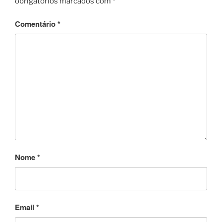
obrigatórios marcados com
*
o
o
Comentário
*
k
Nome
*
Email
*