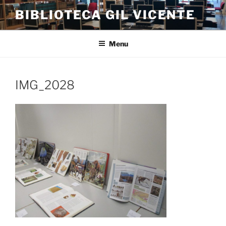
Saltar
BIBLIOTECA GIL VICENTE
para
o
conteúdo
Menu
IMG_2028