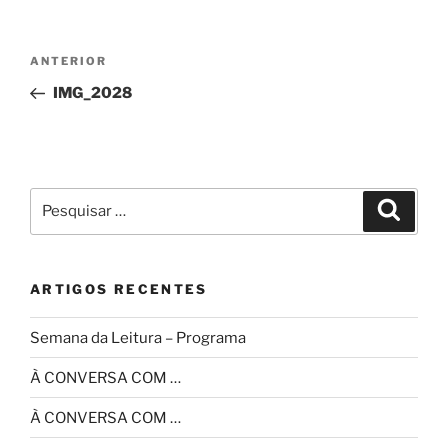
Navegação
Conteúdo
ANTERIOR
de
anterior
IMG_2028
artigos
Pesquisar
Pesqui
por:
ARTIGOS RECENTES
Semana da Leitura – Programa
À CONVERSA COM …
À CONVERSA COM …