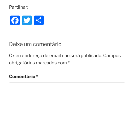
Partilhar:
F
T
S
a
w
h
c
itt
ar
Deixe um comentário
e
er
e
b
O seu endereço de email não será publicado.
Campos
obrigatórios marcados com
*
o
o
Comentário
*
k