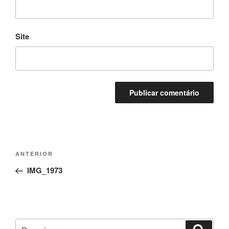
Site
Navegação
Conteúdo
ANTERIOR
de
anterior
IMG_1973
artigos
Pesquisar
Pesqui