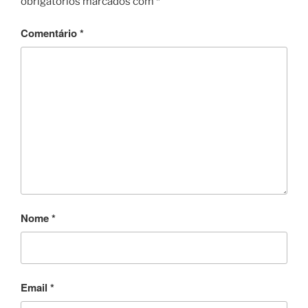
obrigatórios marcados com
*
o
o
Comentário
*
k
Nome
*
Email
*