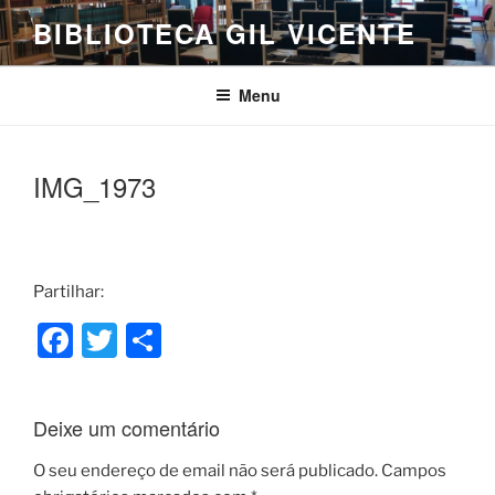
Saltar
BIBLIOTECA GIL VICENTE
para
o
conteúdo
Menu
IMG_1973
Partilhar:
F
T
S
a
w
h
c
itt
ar
Deixe um comentário
e
er
e
b
O seu endereço de email não será publicado.
Campos