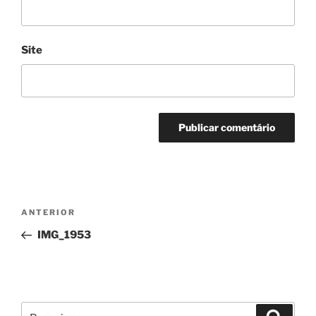
Site
Navegação
Conteúdo
ANTERIOR
de
anterior
IMG_1953
artigos
Pesquisar
Pesqui