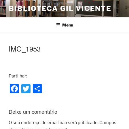
Saltar
BIBLIOTECA GIL VICENTE
para
o
conteúdo
Menu
IMG_1953
Partilhar:
F
T
S
a
w
h
c
itt
ar
Deixe um comentário
e
er
e
b
O seu endereço de email não será publicado.
Campos