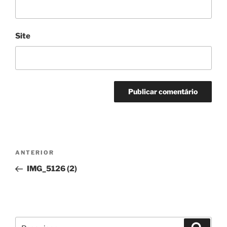
Site
Navegação
Conteúdo
ANTERIOR
de
anterior
IMG_5126 (2)
artigos
Pesquisar
Pesqui