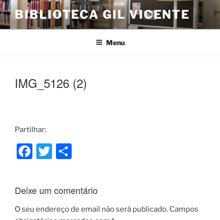
Saltar
BIBLIOTECA GIL VICENTE
para
o
conteúdo
Menu
IMG_5126 (2)
Partilhar:
F
T
S
a
w
h
c
itt
ar
Deixe um comentário
e
er
e
b
O seu endereço de email não será publicado.
Campos