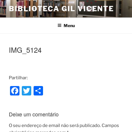
Saltar
BIBLIOTECA GIL VICENTE
para
o
conteúdo
Menu
IMG_5124
Partilhar:
F
T
S
a
w
h
c
itt
ar
Deixe um comentário
e
er
e
b
O seu endereço de email não será publicado.
Campos