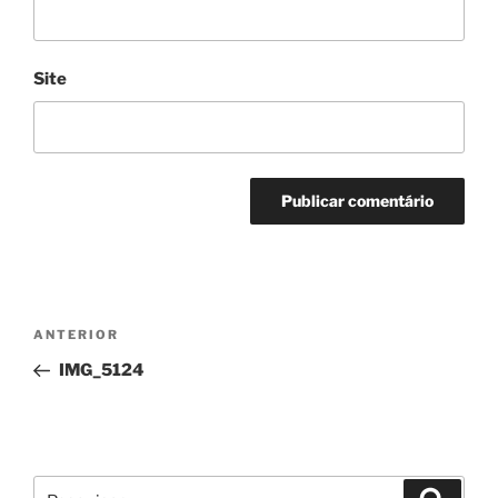
Site
Navegação
Conteúdo
ANTERIOR
de
anterior
IMG_5124
artigos
Pesquisar
Pesqui