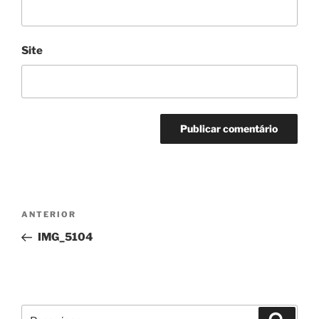
Site
Navegação
Conteúdo
ANTERIOR
de
anterior
IMG_5104
artigos
Pesquisar
Pesqui