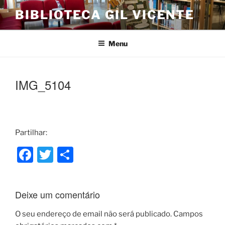
Saltar
BIBLIOTECA GIL VICENTE
para
o
conteúdo
Menu
IMG_5104
Partilhar:
F
T
S
a
w
h
c
itt
ar
Deixe um comentário
e
er
e
b
O seu endereço de email não será publicado.
Campos