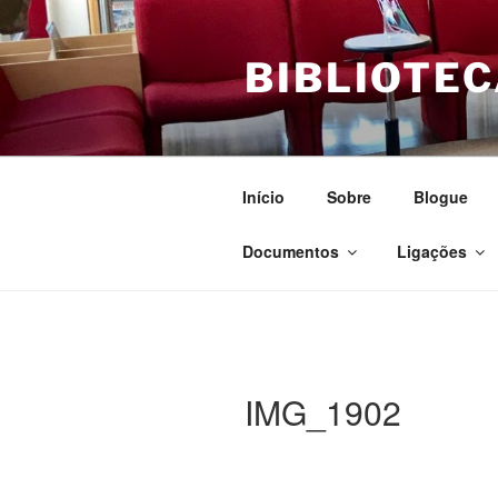
Saltar
para
BIBLIOTEC
o
conteúdo
Início
Sobre
Blogue
Documentos
Ligações
IMG_1902