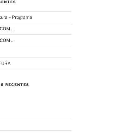
CENTES
tura – Programa
 COM …
 COM …
ITURA
S RECENTES