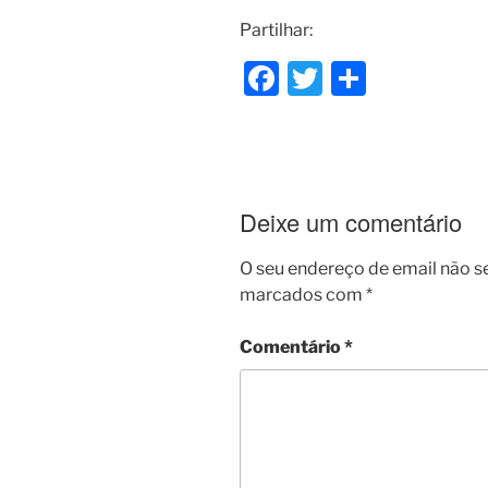
Partilhar:
F
T
S
a
w
h
c
itt
ar
e
er
e
b
Deixe um comentário
o
O seu endereço de email não s
o
marcados com
*
k
Comentário
*