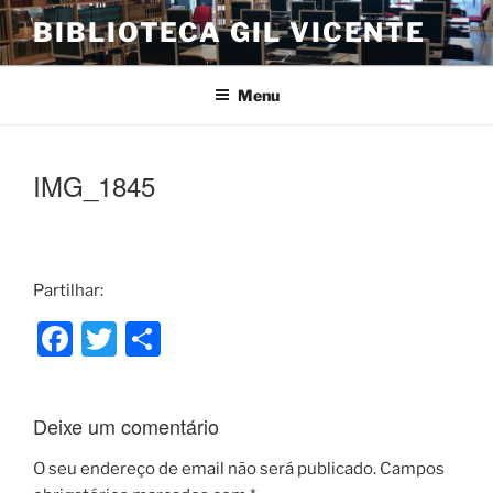
Saltar
BIBLIOTECA GIL VICENTE
para
o
conteúdo
Menu
IMG_1845
Partilhar:
F
T
S
a
w
h
c
itt
ar
Deixe um comentário
e
er
e
b
O seu endereço de email não será publicado.
Campos