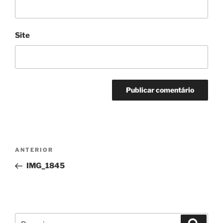
Site
Navegação
Conteúdo
ANTERIOR
de
anterior
IMG_1845
artigos
Pesquisar
Pesqui