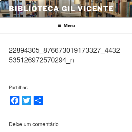
Saltar
BIBLIOTECA GIL VICENTE
para
o
conteúdo
Menu
22894305_876673019173327_4432
535126972570294_n
Partilhar:
F
T
S
a
w
h
c
itt
ar
Deixe um comentário
e
er
e