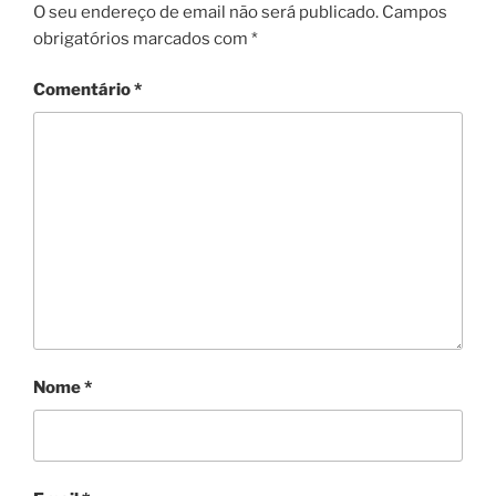
b
O seu endereço de email não será publicado.
Campos
obrigatórios marcados com
*
o
o
Comentário
*
k
Nome
*