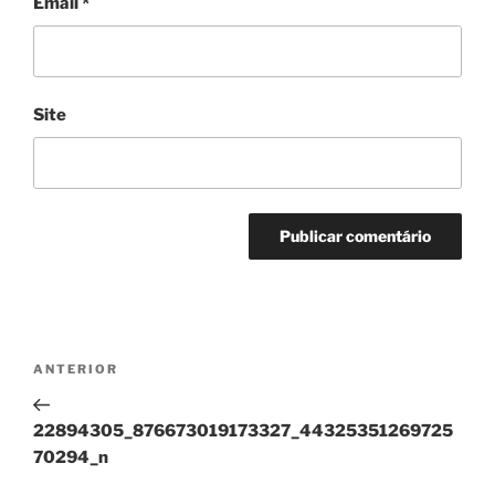
Email
*
Site
Navegação
Conteúdo
ANTERIOR
de
anterior
artigos
22894305_876673019173327_44325351269725
70294_n