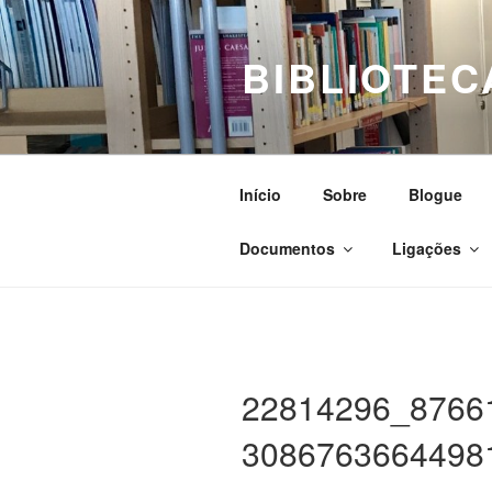
Saltar
para
BIBLIOTEC
o
conteúdo
Início
Sobre
Blogue
Documentos
Ligações
22814296_8766
3086763664498