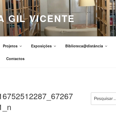
A GIL VICENTE
Projetos
Exposições
Biblioteca@distância
Contactos
16752512287_67267
Pesquisar
por:
1_n