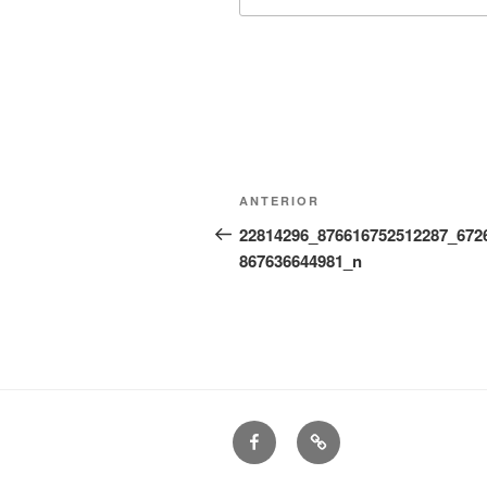
Navegação
Conteúdo
ANTERIOR
de
anterior
22814296_876616752512287_672
867636644981_n
artigos
Facebook
Puzzle
de