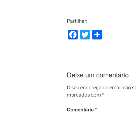
Partilhar:
F
T
S
a
w
h
c
itt
ar
e
er
e
b
Deixe um comentário
o
O seu endereço de email não s
o
marcados com
*
k
Comentário
*