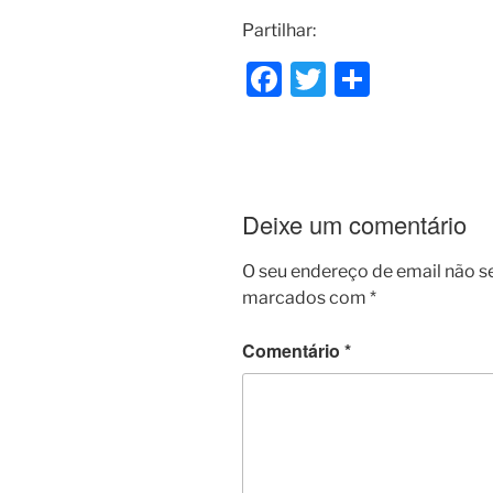
Partilhar:
F
T
S
a
w
h
c
itt
ar
e
er
e
b
Deixe um comentário
o
O seu endereço de email não s
o
marcados com
*
k
Comentário
*