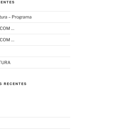
CENTES
tura – Programa
 COM …
 COM …
ITURA
S RECENTES