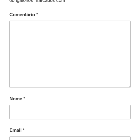
o
o
Comentário
*
k
Nome
*
Email
*