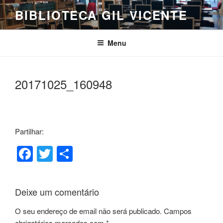
Saltar
BIBLIOTECA GIL VICENTE
para
o
conteúdo
Menu
20171025_160948
Partilhar:
F
T
S
a
wi
h
c
tt
ar
Deixe um comentário
e
er
e
O seu endereço de email não será publicado.
Campos
b
obrigatórios marcados com
*