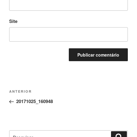
Site
Navegação
Conteúdo
ANTERIOR
de
anterior
20171025_160948
artigos
Pesquisar
Pesqui