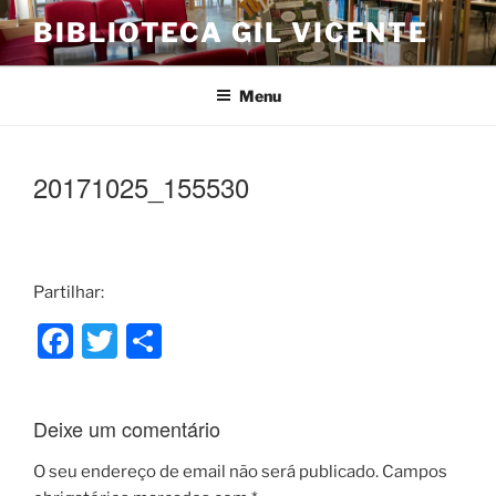
Saltar
BIBLIOTECA GIL VICENTE
para
o
conteúdo
Menu
20171025_155530
Partilhar:
F
T
S
a
w
h
c
itt
ar
Deixe um comentário
e
er
e
b
O seu endereço de email não será publicado.
Campos