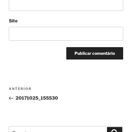
Site
Navegação
Conteúdo
ANTERIOR
de
anterior
20171025_155530
artigos
Pesquisar
Pesqui