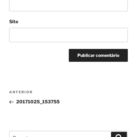
Site
Navegação
Conteúdo
ANTERIOR
de
anterior
20171025_153755
artigos
Pesquisar
Pesqui