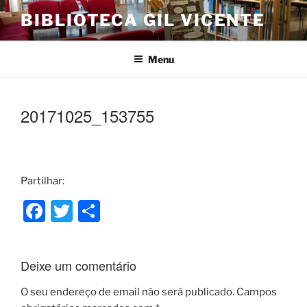
Saltar
BIBLIOTECA GIL VICENTE
para
o
conteúdo
Menu
20171025_153755
Partilhar:
F
T
S
a
w
h
c
itt
ar
Deixe um comentário
e
er
e
b
O seu endereço de email não será publicado.
Campos