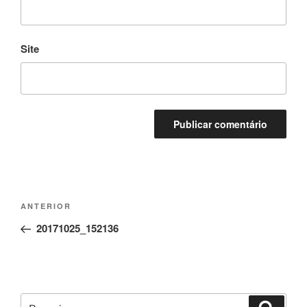
Site
Navegação
Conteúdo
ANTERIOR
de
anterior
20171025_152136
artigos
Pesquisar
Pesqui