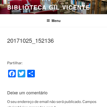
Saltar
BIBLIOTECA GIL VICENTE
para
o
conteúdo
Menu
20171025_152136
Partilhar:
F
T
S
a
w
h
c
itt
ar
Deixe um comentário
e
er
e
b
O seu endereço de email não será publicado.
Campos