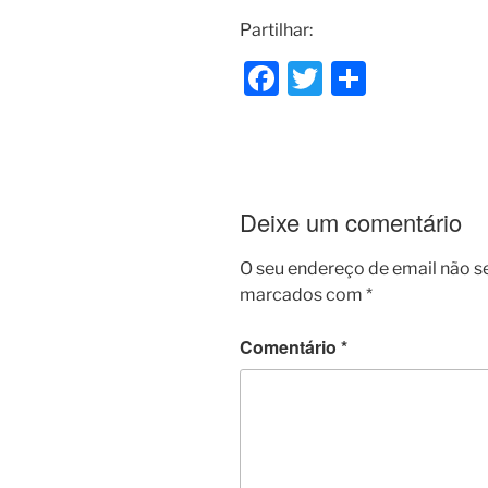
Partilhar:
F
T
S
a
w
h
c
itt
ar
e
er
e
b
Deixe um comentário
o
O seu endereço de email não s
o
marcados com
*
k
Comentário
*