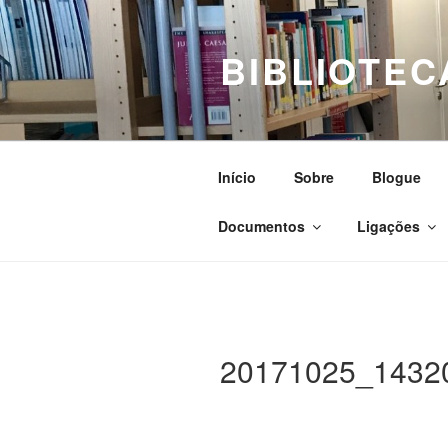
Saltar
para
BIBLIOTEC
o
conteúdo
Início
Sobre
Blogue
Documentos
Ligações
20171025_14320