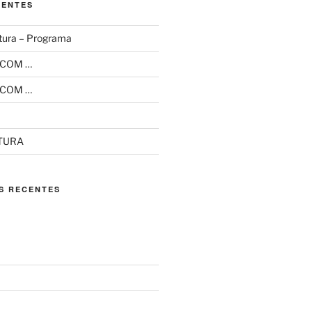
CENTES
tura – Programa
 COM …
 COM …
ITURA
S RECENTES